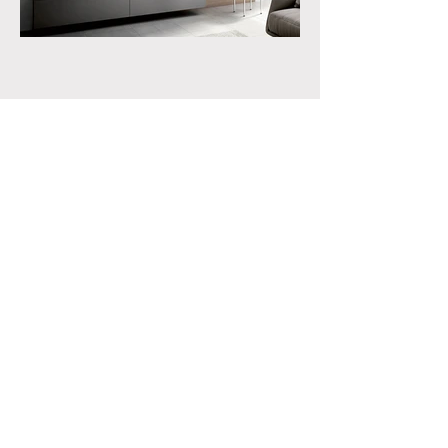
Ωράριο.
Κλείστε ένα ραντεβού.
Πολιτική απορρήτου-GDPR.