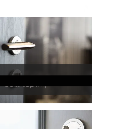
nellaCasa
εσωτερική
.