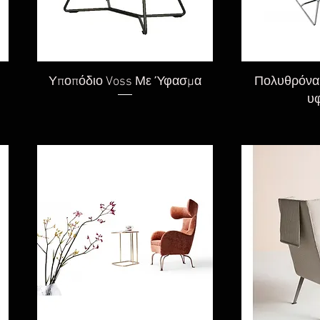
Γρήγορη προβολή
Γρήγορ
Υποπόδιο Voss Με Ύφασμα
Πολυθρόνα 
υ