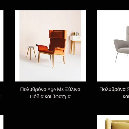
Γρήγορη προβολή
Γρήγορ
Πολυθρόνα Age Με Ξύλινα
Πολυθρόνα 
α
Πόδια και ϋφασμα
κα