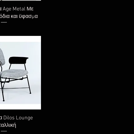
η προβολή
 Age Metal Με
όδια και ϋφασμα
η προβολή
 Dilos Lounge
αλλική