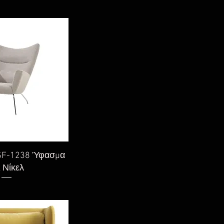
η προβολή
SF-1238 Ύφασμα
ι Νίκελ