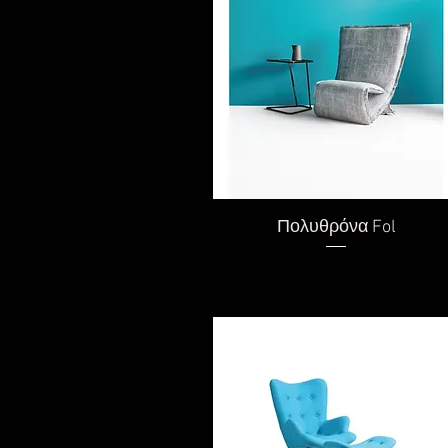
Γρήγορη προβολή
Πολυθρόνα Fol