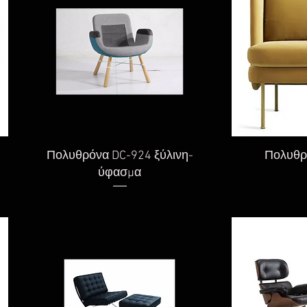
Γρήγορη προβολή
Γρήγορ
Πολυθρόνα DC-924 ξύλινη-
Πολυθρ
ύφασμα