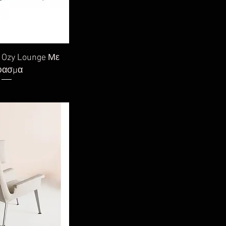
η προβολή
Ozy Lounge Με
φασμα