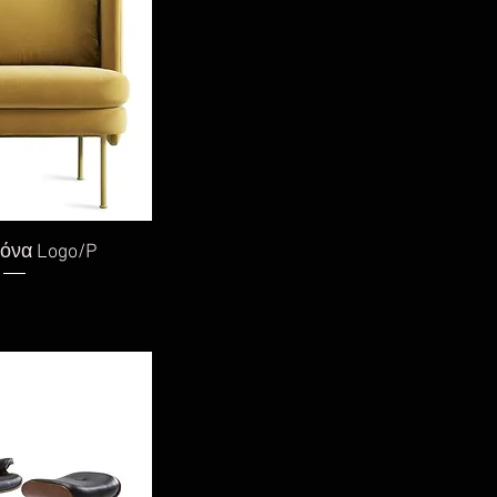
η προβολή
όνα Logo/P