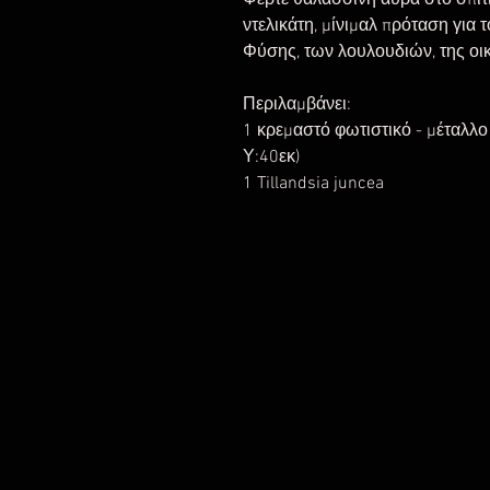
Φέρτε θαλασσινή αύρα στο σπίτι
ντελικάτη, μίνιμαλ πρόταση για τ
Φύσης, των λουλουδιών, της οικ
Περιλαμβάνει:
1 κρεμαστό φωτιστικό - μέταλλο &
Υ:40εκ)
1 Tillandsia juncea