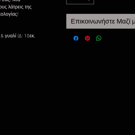
 σας! Μια 
ους λάτρεις της 
ολογίας! 
Επικοινωνήστε Μαζί μ
 γυαλί (Δ: 10εκ, 