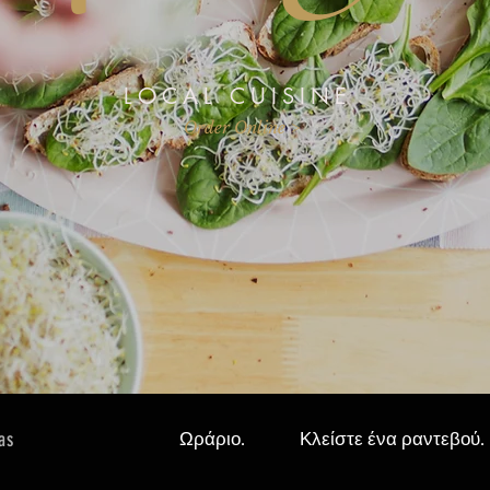
LOCAL CUISINE
Order Online >
as
Ωράριο.
Κλείστε ένα ραντεβού.