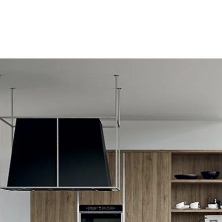
καθιστικό
ντουλάπα
πόρτα
εταιρεία