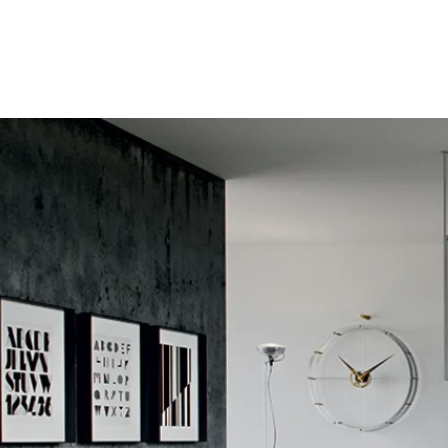
nellaCasa
κουζίνα