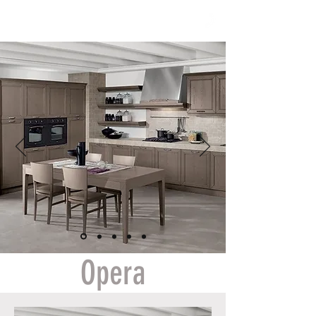
nellaCasa
Opera